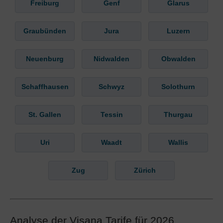
Freiburg
Genf
Glarus
Graubünden
Jura
Luzern
Neuenburg
Nidwalden
Obwalden
Schaffhausen
Schwyz
Solothurn
St. Gallen
Tessin
Thurgau
Uri
Waadt
Wallis
Zug
Zürich
Analyse der Visana Tarife für 2026