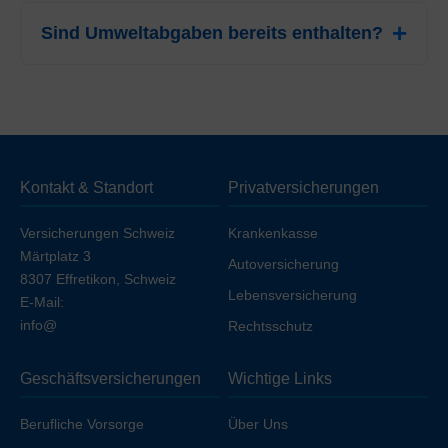
Die günstigste Prämie beträgt CHF 202.75 für
Erwachsene im Kanton Zug. Bitte beachten Sie, dass
Sind Umweltabgaben bereits enthalten?
dieser Preis das Modell Combi Care voraussetzt.
Nein, in unseren Berechnungen wurde der gesetzliche
VOC-Abzug von CHF 5.15 bereits abgezogen, um
Ihnen den tatsächlichen Netto-Betrag anzuzeigen.
Kontakt & Standort
Privatversicherungen
Versicherungen Schweiz
Krankenkasse
Märtplatz 3
Autoversicherung
8307 Effretikon, Schweiz
Lebensversicherung
E-Mail:
info@
Rechtsschutz
Geschäftsversicherungen
Wichtige Links
Berufliche Vorsorge
Über Uns