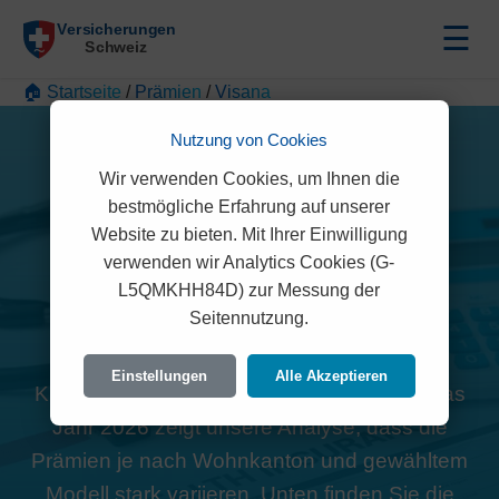
☰
🏠 Startseite
/
Prämien
/
Visana
Nutzung von Cookies
Wir verwenden Cookies, um Ihnen die
bestmögliche Erfahrung auf unserer
Website zu bieten. Mit Ihrer Einwilligung
Visana Prämien 2026:
verwenden wir Analytics Cookies (G-
L5QMKHH84D) zur Messung der
Nationale Tarifübersicht
Seitennutzung.
Die
Visana
zählt zu den profilierten
Einstellungen
Alle Akzeptieren
Krankenversicherern in der Schweiz. Für das
Jahr 2026 zeigt unsere Analyse, dass die
Prämien je nach Wohnkanton und gewähltem
Modell stark variieren. Unten finden Sie die