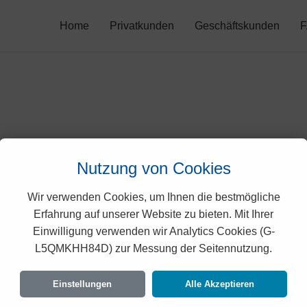
Home
Privatkunden
Geschäftskunden
Nutzung von Cookies
Wir verwenden Cookies, um Ihnen die bestmögliche
Erfahrung auf unserer Website zu bieten. Mit Ihrer
Haftungsausschluss
Einwilligung verwenden wir Analytics Cookies (G-
L5QMKHH84D) zur Messung der Seitennutzung.
Der Autor übernimmt keinerlei Gewäh
Genauigkeit, Aktualität, Zuverlässi
Einstellungen
Alle Akzeptieren
Haftungsansprüche gegen den Auto