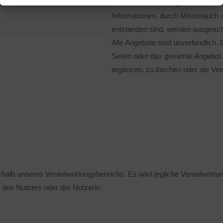
welche aus dem Zugriff oder der N
Informationen, durch Missbrauch 
entstanden sind, werden ausgesc
Alle Angebote sind unverbindlich. D
Seiten oder das gesamte Angebot
ergänzen, zu löschen oder die Verö
rhalb unseres Verantwortungsbereichs. Es wird jegliche Verantwortung
 des Nutzers oder der Nutzerin.