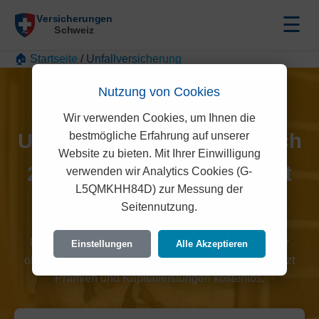
☰
🏠 Startseite
/
Unfallversicherung
Nutzung von Cookies
Wir verwenden Cookies, um Ihnen die
bestmögliche Erfahrung auf unserer
Unfallversicherung Vergleich
Website zu bieten. Mit Ihrer Einwilligung
2026: Schutz bei Invalidität
verwenden wir Analytics Cookies (G-
L5QMKHH84D) zur Messung der
und Tod
Seitennutzung.
Die private Unfallversicherung schliesst Lücken der
Einstellungen
Alle Akzeptieren
obligatorischen SUVA-Deckung. Vergleichen Sie jetzt
Prämien und Kapitalleistungen kostenlos.