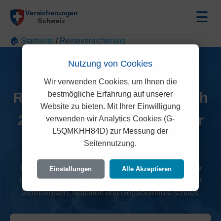
☰
🏠 Startseite
/
Reiseversicherung
Nutzung von Cookies
Wir verwenden Cookies, um Ihnen die
bestmögliche Erfahrung auf unserer
Reiseversicherung Vergleich
Website zu bieten. Mit Ihrer Einwilligung
2026: Weltweiter Schutz für
verwenden wir Analytics Cookies (G-
L5QMKHH84D) zur Messung der
Ihre Ferien
Seitennutzung.
Ob Jahres- oder Einzelversicherung: Finden Sie die
Einstellungen
Alle Akzeptieren
beste Reiseversicherung in der Schweiz, die Sie vor
Stornokosten, Notfällen und Gepäckverlust schützt.