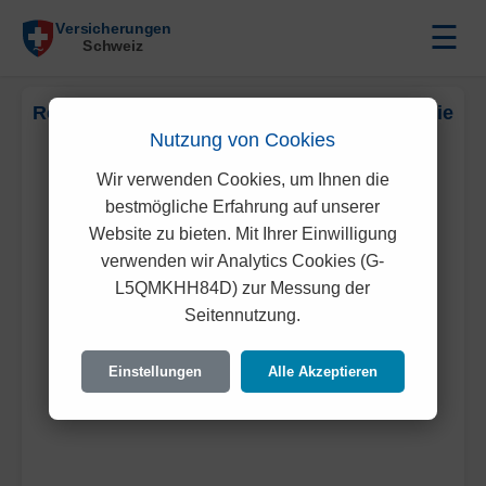
☰
Reiseversicherung Vergleich – Finden Sie die
Nutzung von Cookies
beste Offerte weltweit
Wir verwenden Cookies, um Ihnen die
Die besten Reiseversicherung Angebote für Ihre
bestmögliche Erfahrung auf unserer
Reisen überall auf der Welt
Website zu bieten. Mit Ihrer Einwilligung
verwenden wir Analytics Cookies (G-
L5QMKHH84D) zur Messung der
Seitennutzung.
Einstellungen
Alle Akzeptieren