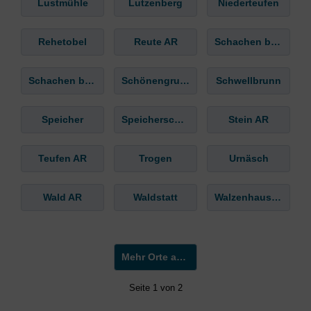
Lustmühle
Lutzenberg
Niederteufen
Rehetobel
Reute AR
Schachen b. Herisau
Schachen b. Reute
Schönengrund
Schwellbrunn
Speicher
Speicherschwendi
Stein AR
Teufen AR
Trogen
Urnäsch
Wald AR
Waldstatt
Walzenhausen
Mehr Orte anzeigen »
Seite 1 von 2