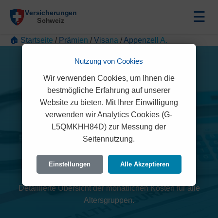
☰
🏠 Startseite
/
Prämien
/
Visana
/
Appenzell A.
Nutzung von Cookies
Wir verwenden Cookies, um Ihnen die
bestmögliche Erfahrung auf unserer
Website zu bieten. Mit Ihrer Einwilligung
verwenden wir Analytics Cookies (G-
L5QMKHH84D) zur Messung der
Visana Prämien 2026
Seitennutzung.
(Appenzell A.)
Einstellungen
Alle Akzeptieren
Detaillierte Übersicht der monatlichen Kosten für alle
Altersgruppen.