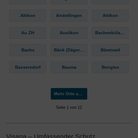
Altikon
Andelfingen
Attikon
Au ZH
Auslikon
Bachenbülach
Bachs
Bänk (Dägerlen)
Bäretswil
Bassersdorf
Bauma
Benglen
Mehr Orte anzeigen »
Seite 1 von 12
Visana – Umfassender Schutz