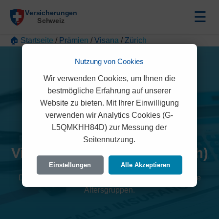
☰
🏠 Startseite
/
Prämien
/
Visana
/
Zürich
Nutzung von Cookies
Wir verwenden Cookies, um Ihnen die
bestmögliche Erfahrung auf unserer
Website zu bieten. Mit Ihrer Einwilligung
verwenden wir Analytics Cookies (G-
L5QMKHH84D) zur Messung der
Seitennutzung.
Visana Prämien 2026 (Zürich)
Einstellungen
Alle Akzeptieren
Detaillierte Übersicht der monatlichen Kosten für alle
Altersgruppen.