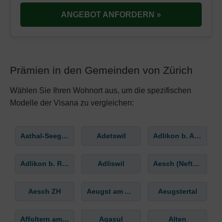
ANGEBOT ANFORDERN »
Prämien in den Gemeinden von Zürich
Wählen Sie Ihren Wohnort aus, um die spezifischen
Modelle der Visana zu vergleichen:
Aathal-Seegräben
Adetswil
Adlikon b. Andelfingen
Adlikon b. Regensdorf
Adliswil
Aesch (Neftenbach)
Aesch ZH
Aeugst am Albis
Aeugstertal
Affoltern am Albis
Agasul
Alten