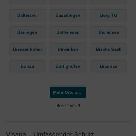
Balterswil
Basadingen
Berg TG
Berlingen
Bettwiesen
Bichelsee
Biessenhofen
Birwinken
Bischofszell
Bonau
Bottighofen
Braunau
Mehr Orte anzeigen »
Seite 1 von 9
Visana – Umfassender Schutz