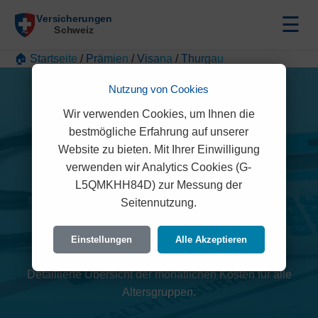
☰
🏠 Startseite
/
Prämien
/
Visana
/
Thurgau
Nutzung von Cookies
Wir verwenden Cookies, um Ihnen die
bestmögliche Erfahrung auf unserer
Website zu bieten. Mit Ihrer Einwilligung
verwenden wir Analytics Cookies (G-
L5QMKHH84D) zur Messung der
Visana Prämien 2026
Seitennutzung.
(Thurgau)
Einstellungen
Alle Akzeptieren
Detaillierte Übersicht der monatlichen Kosten für alle
Altersgruppen.