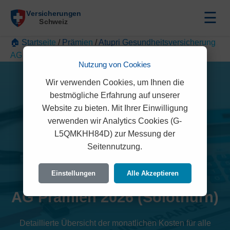
☰
🏠 Startseite
/
Prämien
/
Atupri Gesundheitsversicherung
AG
/
Solothurn
Nutzung von Cookies
Wir verwenden Cookies, um Ihnen die
bestmögliche Erfahrung auf unserer
Website zu bieten. Mit Ihrer Einwilligung
verwenden wir Analytics Cookies (G-
L5QMKHH84D) zur Messung der
Atupri
Seitennutzung.
Gesundheitsversicherung
Einstellungen
Alle Akzeptieren
AG Prämien 2026 (Solothurn)
Detaillierte Übersicht der monatlichen Kosten für alle