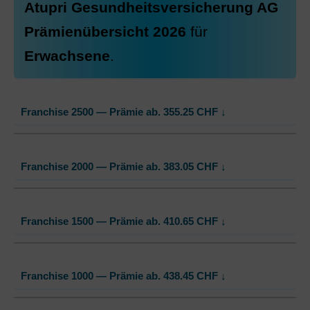
Atupri Gesundheitsversicherung AG
Prämienübersicht 2026
für
Erwachsene
.
Franchise 2500 — Prämie ab.
355.25
CHF
↓
HMO Modell:
HMO
Franchise 2000 — Prämie ab.
383.05
CHF
↓
Ohne Unfalldeckung:
355.25
Mit Unfalldeckung:
374.25
HMO Modell:
HMO
Franchise 1500 — Prämie ab.
410.65
CHF
↓
Ohne Unfalldeckung:
383.05
Weitere Modelle Modell:
SmartCare
Mit Unfalldeckung:
Ohne Unfalldeckung:
403.45
361.35
HMO Modell:
HMO
Mit Unfalldeckung:
380.65
Franchise 1000 — Prämie ab.
438.45
CHF
↓
Ohne Unfalldeckung:
410.65
Weitere Modelle Modell:
SmartCare
Mit Unfalldeckung:
Ohne Unfalldeckung:
432.55
389.15