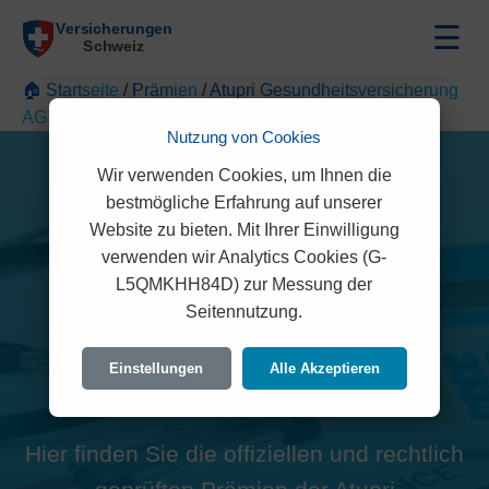
☰
🏠 Startseite
/
Prämien
/
Atupri Gesundheitsversicherung
AG
/
Solothurn
/
Balm b. Messen
Nutzung von Cookies
Wir verwenden Cookies, um Ihnen die
bestmögliche Erfahrung auf unserer
Website zu bieten. Mit Ihrer Einwilligung
Alle Atupri
verwenden wir Analytics Cookies (G-
L5QMKHH84D) zur Messung der
Gesundheitsversicherung
Seitennutzung.
AG Prämien in Balm b
Einstellungen
Alle Akzeptieren
Messen (3254)
Hier finden Sie die offiziellen und rechtlich