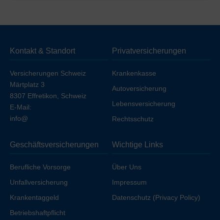
Die oben genannten Preise beziehen sich auf die
Tarife.
Deckung
ohne Unfall (unfallausgeschlossen)
. Wenn
Sie die Unfalldeckung einschließen möchten, erhöht
sich die Prämie geringfügig, sofern Sie nicht bereits über
Kontakt & Standort
Privatversicherungen
Ihren Arbeitgeber unfallversichert sind.
Versicherungen Schweiz
Krankenkasse
Märtplatz 3
Autoversicherung
8307 Effretikon, Schweiz
Lebensversicherung
E-Mail:
info@
Rechtsschutz
Geschäftsversicherungen
Wichtige Links
Berufliche Vorsorge
Über Uns
Unfallversicherung
Impressum
Krankentaggeld
Datenschutz (Privacy Policy)
Betriebshaftpflicht