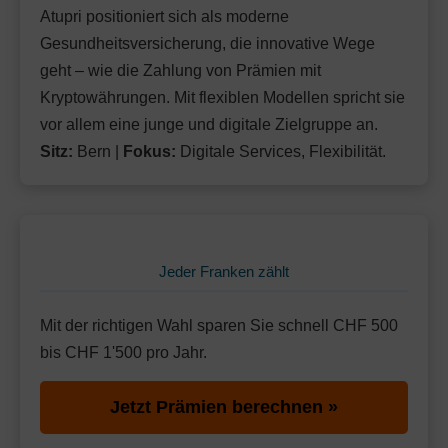
Ohne Unfalldeckung:
130.75
Atupri positioniert sich als moderne
Standard Modell:
Grundversicherung
Mit Unfalldeckung:
Gesundheitsversicherung, die innovative Wege
Ohne Unfalldeckung:
137.95
138.65
geht – wie die Zahlung von Prämien mit
Mit Unfalldeckung:
146.25
Standard Modell:
Grundversicherung
Kryptowährungen. Mit flexiblen Modellen spricht sie
Ohne Unfalldeckung:
vor allem eine junge und digitale Zielgruppe an.
144.15
Sitz:
Bern |
Fokus:
Digitale Services, Flexibilität.
Mit Unfalldeckung:
152.05
Jeder Franken zählt
Mit der richtigen Wahl sparen Sie schnell CHF 500
bis CHF 1'500 pro Jahr.
Jetzt Prämien berechnen »