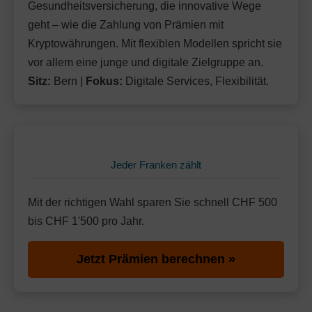
Mit Unfalldeckung:
Gesundheitsversicherung, die innovative Wege
Ohne Unfalldeckung:
137.95
138.65
geht – wie die Zahlung von Prämien mit
Mit Unfalldeckung:
146.25
Standard Modell:
Grundversicherung
Kryptowährungen. Mit flexiblen Modellen spricht sie
Ohne Unfalldeckung:
vor allem eine junge und digitale Zielgruppe an.
144.15
Sitz:
Bern |
Fokus:
Digitale Services, Flexibilität.
Mit Unfalldeckung:
152.05
Jeder Franken zählt
Mit der richtigen Wahl sparen Sie schnell CHF 500
bis CHF 1'500 pro Jahr.
Jetzt Prämien berechnen »