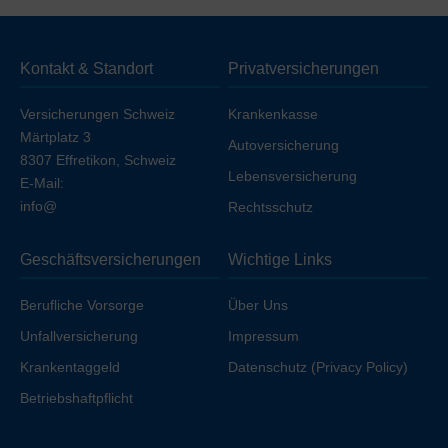
Deckung
ohne Unfall (unfallausgeschlossen)
. Wenn
Sie die Unfalldeckung einschließen möchten, erhöht
sich die Prämie geringfügig, sofern Sie nicht bereits über
Kontakt & Standort
Privatversicherungen
Ihren Arbeitgeber unfallversichert sind.
Versicherungen Schweiz
Krankenkasse
Märtplatz 3
Autoversicherung
8307 Effretikon, Schweiz
Lebensversicherung
E-Mail:
info@
Rechtsschutz
Geschäftsversicherungen
Wichtige Links
Berufliche Vorsorge
Über Uns
Unfallversicherung
Impressum
Krankentaggeld
Datenschutz (Privacy Policy)
Betriebshaftpflicht