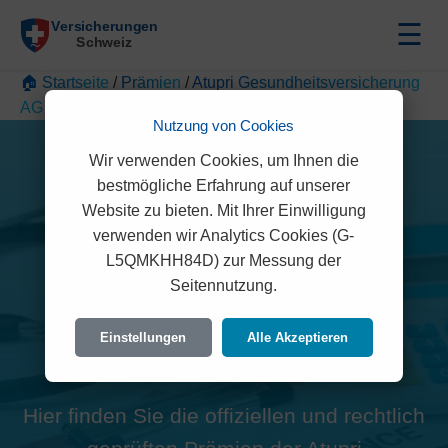
☰
🏠 Startseite
/
Prämien
/
Atupri Gesundheitsversicherung
AG
/
Solothurn
/
Beinwil SO
Nutzung von Cookies
Wir verwenden Cookies, um Ihnen die
bestmögliche Erfahrung auf unserer
Website zu bieten. Mit Ihrer Einwilligung
Alle Atupri
verwenden wir Analytics Cookies (G-
L5QMKHH84D) zur Messung der
Gesundheitsversicherung
Seitennutzung.
AG Prämien in Beinwil SO
Einstellungen
Alle Akzeptieren
(4229)
Hier finden Sie die offiziellen und rechtlich