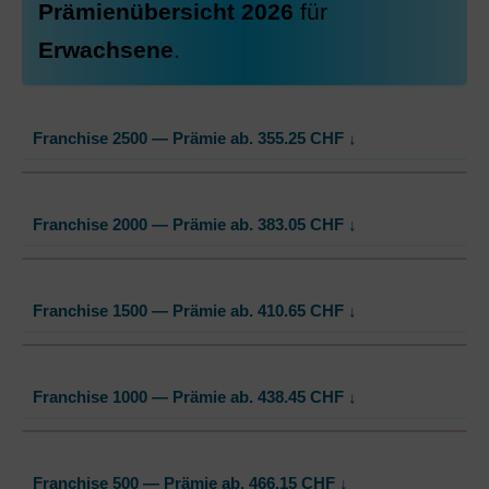
Prämienübersicht 2026
für
Erwachsene
.
Franchise 2500 — Prämie ab.
355.25
CHF
↓
HMO Modell:
HMO
Franchise 2000 — Prämie ab.
383.05
CHF
↓
Ohne Unfalldeckung:
355.25
Mit Unfalldeckung:
374.25
HMO Modell:
HMO
Franchise 1500 — Prämie ab.
410.65
CHF
↓
Ohne Unfalldeckung:
383.05
Weitere Modelle Modell:
SmartCare
Mit Unfalldeckung:
Ohne Unfalldeckung:
403.45
361.35
HMO Modell:
HMO
Mit Unfalldeckung:
380.65
Franchise 1000 — Prämie ab.
438.45
CHF
↓
Ohne Unfalldeckung:
410.65
Weitere Modelle Modell:
SmartCare
Mit Unfalldeckung:
Ohne Unfalldeckung:
432.55
389.15
Weitere Modelle Modell:
FlexCare
HMO Modell:
HMO
Mit Unfalldeckung:
Ohne Unfalldeckung:
409.85
Franchise 500 — Prämie ab.
466.15
CHF
365.75
↓