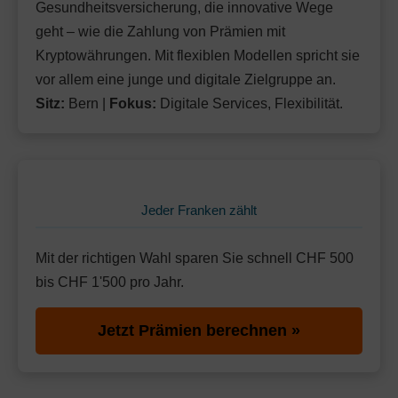
Mit Unfalldeckung:
Gesundheitsversicherung, die innovative Wege
Ohne Unfalldeckung:
137.95
138.65
geht – wie die Zahlung von Prämien mit
Mit Unfalldeckung:
146.25
Standard Modell:
Grundversicherung
Kryptowährungen. Mit flexiblen Modellen spricht sie
Ohne Unfalldeckung:
vor allem eine junge und digitale Zielgruppe an.
144.15
Sitz:
Bern |
Fokus:
Digitale Services, Flexibilität.
Mit Unfalldeckung:
152.05
Jeder Franken zählt
Mit der richtigen Wahl sparen Sie schnell CHF 500
bis CHF 1'500 pro Jahr.
Jetzt Prämien berechnen »