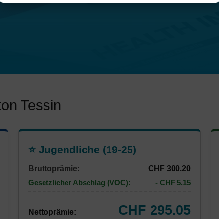
ton Tessin
⭐ Jugendliche (19-25)
Bruttoprämie:
CHF 300.20
Gesetzlicher Abschlag (VOC):
- CHF 5.15
CHF 295.05
Nettoprämie: