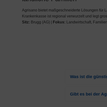
Agrisano bietet maßgeschneiderte Lösungen für La
Krankenkasse ist regional verwurzelt und legt gro
Sitz:
Brugg (AG) |
Fokus:
Landwirtschaft, Familie
Was ist die günst
Für das Jahr 2026 beträ
Dieser Tarif bezieht si
Gibt es bei der A
Ja, die
Agrisano
gewähr