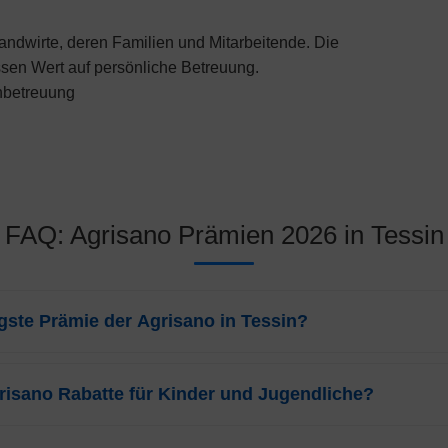
ndwirte, deren Familien und Mitarbeitende. Die
ssen Wert auf persönliche Betreuung.
nbetreuung
FAQ: Agrisano Prämien 2026 in Tessin
igste Prämie der Agrisano in Tessin?
gt die günstigste Prämie der
Agrisano
für Erwachsene in Tessin
CHF
ch auf das Weitere-Modell (AGRIsmart) mit der höchsten Franchise (
grisano Rabatte für Kinder und Jugendliche?
t in Tessin attraktive Rabatte. Die Prämien für Kinder (bis 18 Jahre) 