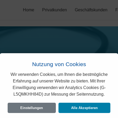
Home
Privatkunden
Geschäftskunden
Nutzung von Cookies
Wir verwenden Cookies, um Ihnen die bestmögliche
Erfahrung auf unserer Website zu bieten. Mit Ihrer
isano Prämien 2026 (Tes
Einwilligung verwenden wir Analytics Cookies (G-
L5QMKHH84D) zur Messung der Seitennutzung.
taillierte Übersicht der monatlichen Kosten für alle Altersgrupp
Einstellungen
Alle Akzeptieren