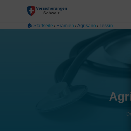
🏠 Startseite
/
Prämien
/
Agrisano
/
Tessin
Agr
De