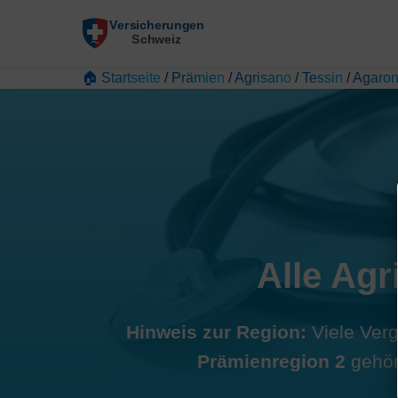
🏠 Startseite
/
Prämien
/
Agrisano
/
Tessin
/
Agaro
Alle Agr
Hinweis zur Region:
Viele Verg
Prämienregion 2
gehört