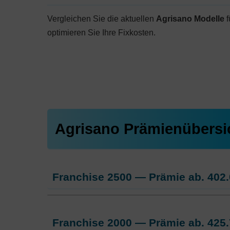
Vergleichen Sie die aktuellen
Agrisano Modelle
f
optimieren Sie Ihre Fixkosten.
Agrisano Prämienübersi
Franchise 2500 — Prämie ab.
402.
Weitere Modelle Modell:
AGRIsma
Franchise 2000 — Prämie ab.
425.
Ohne Unfalldeckung:
402.05