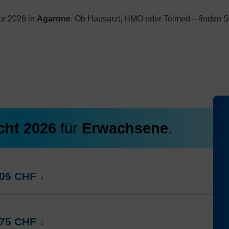
ür 2026 in
Agarone
. Ob Hausarzt, HMO oder Telmed – finden S
cht 2026
für
Erwachsene
.
05
CHF
↓
rt
Weitere Modelle Modell:
AGRIcontact
75
CHF
↓
Ohne Unfalldeckung:
423.35