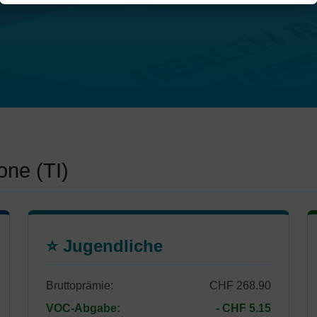
one (TI)
⭐ Jugendliche
Bruttoprämie:
CHF 268.90
VOC-Abgabe:
- CHF 5.15