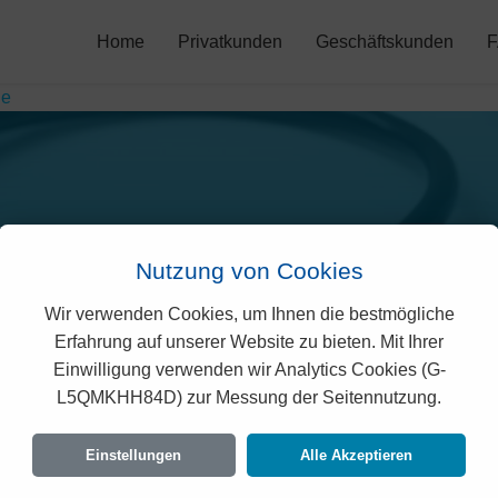
Home
Privatkunden
Geschäftskunden
ne
Nutzung von Cookies
Wir verwenden Cookies, um Ihnen die bestmögliche
isano Prämien in Agaro
Erfahrung auf unserer Website zu bieten. Mit Ihrer
Einwilligung verwenden wir Analytics Cookies (G-
L5QMKHH84D) zur Messung der Seitennutzung.
leichsportale zeigen oft den günstigsten Prei
, berechnen wir Ihnen hier den exakten und ges
Einstellungen
Alle Akzeptieren