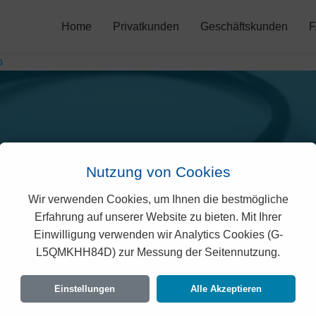
Home
Privatkunden
Geschäftskunden
o
Nutzung von Cookies
Wir verwenden Cookies, um Ihnen die bestmögliche
risano Prämien in Avegn
Erfahrung auf unserer Website zu bieten. Mit Ihrer
Einwilligung verwenden wir Analytics Cookies (G-
L5QMKHH84D) zur Messung der Seitennutzung.
leichsportale zeigen oft den günstigsten Prei
, berechnen wir Ihnen hier den exakten und ges
Einstellungen
Alle Akzeptieren