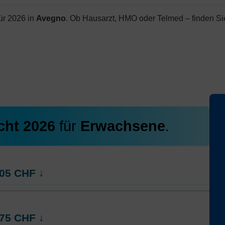
ür 2026 in
Avegno
. Ob Hausarzt, HMO oder Telmed – finden Si
cht 2026
für
Erwachsene
.
05
CHF
↓
rt
Weitere Modelle Modell:
AGRIcontact
75
CHF
↓
Ohne Unfalldeckung:
423.35