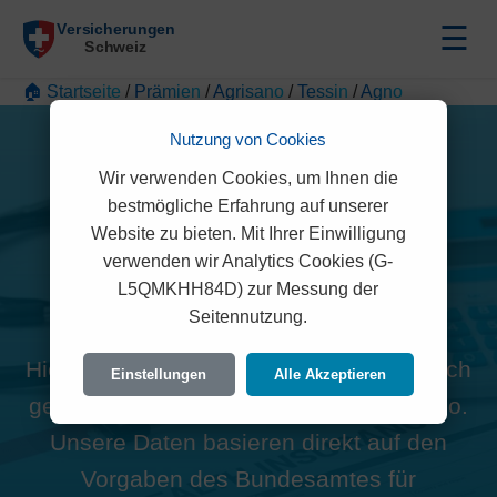
☰
🏠 Startseite
/
Prämien
/
Agrisano
/
Tessin
/
Agno
Nutzung von Cookies
Wir verwenden Cookies, um Ihnen die
bestmögliche Erfahrung auf unserer
Website zu bieten. Mit Ihrer Einwilligung
Alle Agrisano Prämien in
verwenden wir Analytics Cookies (G-
L5QMKHH84D) zur Messung der
Agno (6982)
Seitennutzung.
Hier finden Sie die offiziellen und rechtlich
Einstellungen
Alle Akzeptieren
geprüften Prämien der Agrisano für Agno.
Unsere Daten basieren direkt auf den
Vorgaben des Bundesamtes für