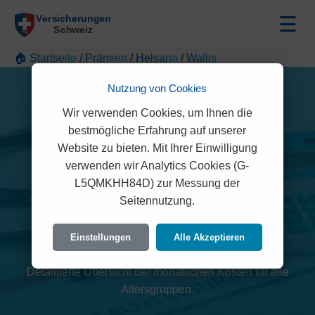
☰
🏠 Startseite
/
Prämien
/
Helsana
/
Wallis
Nutzung von Cookies
Wir verwenden Cookies, um Ihnen die
bestmögliche Erfahrung auf unserer
Website zu bieten. Mit Ihrer Einwilligung
verwenden wir Analytics Cookies (G-
L5QMKHH84D) zur Messung der
Helsana Prämien 2026
Seitennutzung.
(Wallis)
Einstellungen
Alle Akzeptieren
Detaillierte Übersicht der monatlichen Kosten für alle
Altersgruppen.