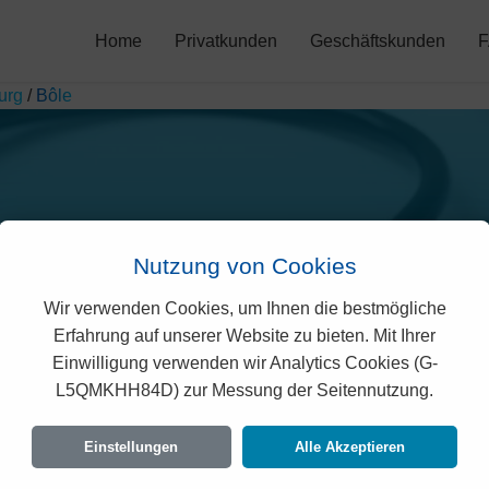
Home
Privatkunden
Geschäftskunden
urg
/
Bôle
Nutzung von Cookies
Wir verwenden Cookies, um Ihnen die bestmögliche
o Sympany Prämien in B
Erfahrung auf unserer Website zu bieten. Mit Ihrer
Einwilligung verwenden wir Analytics Cookies (G-
L5QMKHH84D) zur Messung der Seitennutzung.
rechtlich geprüften Prämien der Vivao Sympany f
en Vorgaben des Bundesamtes für Gesundheit 
Einstellungen
Alle Akzeptieren