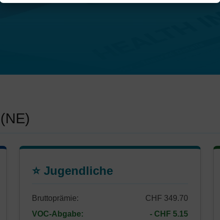
 (NE)
⭐ Jugendliche
Bruttoprämie:
CHF 349.70
VOC-Abgabe:
- CHF 5.15