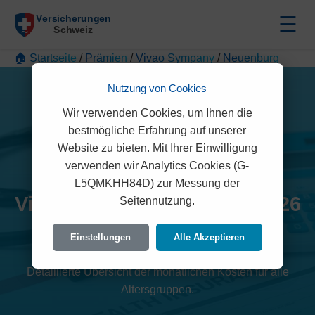
☰
🏠 Startseite
/
Prämien
/
Vivao Sympany
/
Neuenburg
Nutzung von Cookies
Wir verwenden Cookies, um Ihnen die
bestmögliche Erfahrung auf unserer
Website zu bieten. Mit Ihrer Einwilligung
verwenden wir Analytics Cookies (G-
L5QMKHH84D) zur Messung der
Vivao Sympany Prämien 2026
Seitennutzung.
(Neuenburg)
Einstellungen
Alle Akzeptieren
Detaillierte Übersicht der monatlichen Kosten für alle
Altersgruppen.