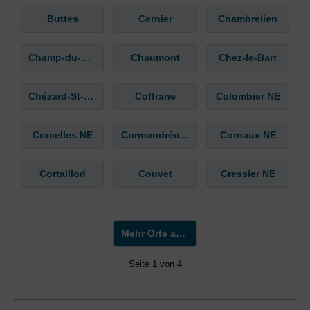
Buttes
Cernier
Chambrelien
Champ-du-Moulin
Chaumont
Chez-le-Bart
Chézard-St-Martin
Coffrane
Colombier NE
Corcelles NE
Cormondrèche
Cornaux NE
Cortaillod
Couvet
Cressier NE
Mehr Orte anzeigen »
Seite 1 von 4