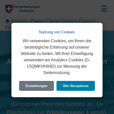
☰
🏠 Startseite
/
Prämien
/
Vivao Sympany
/
Luzern
/
Ebersecken
Nutzung von Cookies
Wir verwenden Cookies, um Ihnen die
bestmögliche Erfahrung auf unserer
Website zu bieten. Mit Ihrer Einwilligung
Alle Vivao Sympany Prämien
verwenden wir Analytics Cookies (G-
L5QMKHH84D) zur Messung der
in Ebersecken (6245)
Seitennutzung.
Hinweis zur Region:
Viele
Einstellungen
Alle Akzeptieren
Vergleichsportale zeigen oft den
günstigsten Preis des Kantons an. Da
Ebersecken zur
Prämienregion 3
gehört,