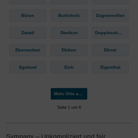
Büron
Buttisholz
Dagmersellen
Daiwil
Dierikon
Doppleschwand
Ebersecken
Ebikon
Ebnet
Egolzwil
Eich
Eigenthal
Mehr Orte anzeigen »
Seite 1 von 6
Sympany – Unkompliziert und fair