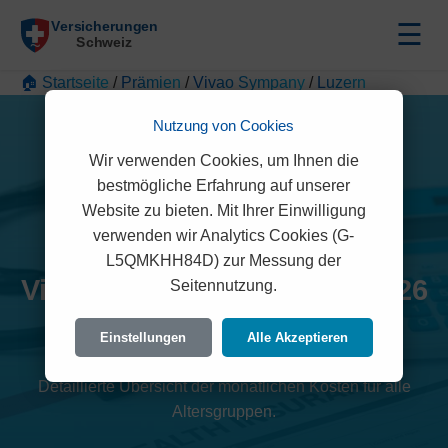
☰
🏠 Startseite
/
Prämien
/
Vivao Sympany
/
Luzern
Nutzung von Cookies
Wir verwenden Cookies, um Ihnen die
bestmögliche Erfahrung auf unserer
Website zu bieten. Mit Ihrer Einwilligung
verwenden wir Analytics Cookies (G-
L5QMKHH84D) zur Messung der
Vivao Sympany Prämien 2026
Seitennutzung.
(Luzern)
Einstellungen
Alle Akzeptieren
Detaillierte Übersicht der monatlichen Kosten für alle
Altersgruppen.