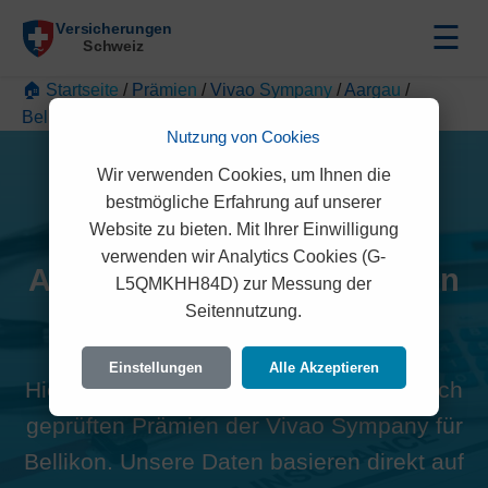
☰
🏠 Startseite
/
Prämien
/
Vivao Sympany
/
Aargau
/
Bellikon
Nutzung von Cookies
Wir verwenden Cookies, um Ihnen die
bestmögliche Erfahrung auf unserer
Website zu bieten. Mit Ihrer Einwilligung
verwenden wir Analytics Cookies (G-
Alle Vivao Sympany Prämien
L5QMKHH84D) zur Messung der
Seitennutzung.
in Bellikon (5454)
Einstellungen
Alle Akzeptieren
Hier finden Sie die offiziellen und rechtlich
geprüften Prämien der Vivao Sympany für
Bellikon. Unsere Daten basieren direkt auf