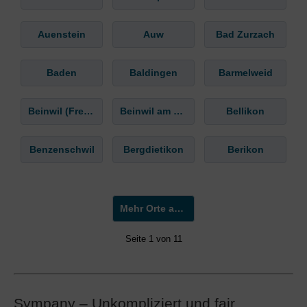
Auenstein
Auw
Bad Zurzach
Baden
Baldingen
Barmelweid
Beinwil (Freiamt)
Beinwil am See
Bellikon
Benzenschwil
Bergdietikon
Berikon
Mehr Orte anzeigen »
Seite 1 von 11
Sympany – Unkompliziert und fair