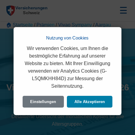
☰
🏠 Startseite
/
Prämien
/
Vivao Sympany
/
Aargau
Nutzung von Cookies
Wir verwenden Cookies, um Ihnen die
bestmögliche Erfahrung auf unserer
Website zu bieten. Mit Ihrer Einwilligung
verwenden wir Analytics Cookies (G-
L5QMKHH84D) zur Messung der
Vivao Sympany Prämien 2026
Seitennutzung.
(Aargau)
Einstellungen
Alle Akzeptieren
Detaillierte Übersicht der monatlichen Kosten für alle
Altersgruppen.