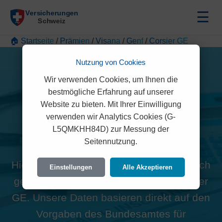
☰
🏠 Startseite
/
Prämien
/
Visana
/
Genf
/
Corsier GE
Nutzung von Cookies
Wir verwenden Cookies, um Ihnen die
bestmögliche Erfahrung auf unserer
Website zu bieten. Mit Ihrer Einwilligung
Alle Visana Prämien in
verwenden wir Analytics Cookies (G-
L5QMKHH84D) zur Messung der
Corsier GE (1246)
Seitennutzung.
Hier finden Sie die offiziellen und rechtlich
Einstellungen
Alle Akzeptieren
geprüften Prämien der Visana für Corsier
GE. Unsere Daten basieren direkt auf den
Vorgaben des Bundesamtes für