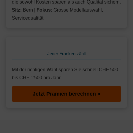
Weitere Modelle Modell:
Med Call
die sowohl Kosten sparen als auch Qualität sichern.
Mit Unfalldeckung:
180.15
Ohne Unfalldeckung:
Sitz:
Bern |
Fokus:
Grosse Modellauswahl,
173.45
Standard Modell:
Grundversicherung
Servicequalität.
Mit Unfalldeckung:
Ohne Unfalldeckung:
185.95
173.45
Mit Unfalldeckung:
185.95
Standard Modell:
Grundversicherung
Ohne Unfalldeckung:
178.95
Mit Unfalldeckung:
191.85
Jeder Franken zählt
Mit der richtigen Wahl sparen Sie schnell CHF 500
bis CHF 1'500 pro Jahr.
Jetzt Prämien berechnen »