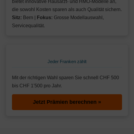
bietet innovative Hausarzt- und HMO-Modelle an,
Mit Unfalldeckung:
Ohne Unfalldeckung:
153.95
139.65
Weitere Modelle Modell:
Med Call
die sowohl Kosten sparen als auch Qualität sichern.
Mit Unfalldeckung:
149.85
Ohne Unfalldeckung:
Sitz:
Bern |
Fokus:
Grosse Modellauswahl,
149.05
Standard Modell:
Grundversicherung
Servicequalität.
Mit Unfalldeckung:
Ohne Unfalldeckung:
159.85
145.15
Mit Unfalldeckung:
155.65
Standard Modell:
Grundversicherung
Ohne Unfalldeckung:
150.55
Mit Unfalldeckung:
161.45
Jeder Franken zählt
Mit der richtigen Wahl sparen Sie schnell CHF 500
bis CHF 1'500 pro Jahr.
Jetzt Prämien berechnen »