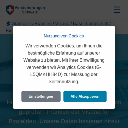
☰
🏠 Startseite
/
Prämien
/
Visana
/
Basel-Landschaft
/
Birsfelden
Nutzung von Cookies
Wir verwenden Cookies, um Ihnen die
bestmögliche Erfahrung auf unserer
Website zu bieten. Mit Ihrer Einwilligung
verwenden wir Analytics Cookies (G-
Alle Visana Prämien in
L5QMKHH84D) zur Messung der
Seitennutzung.
Birsfelden (4127)
Einstellungen
Alle Akzeptieren
Hier finden Sie die offiziellen und rechtlich
geprüften Prämien der Visana für
Birsfelden. Unsere Daten basieren direkt