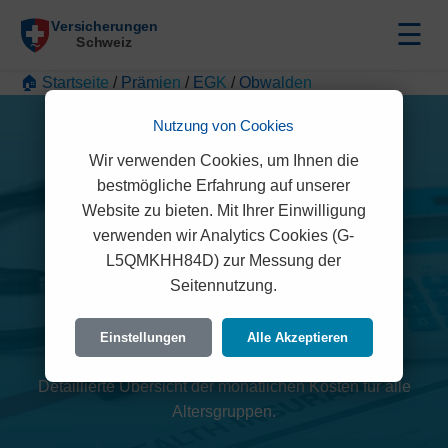
☰
🏠 Startseite
/
Prämien
/
EGK
/
Obwalden
Nutzung von Cookies
Wir verwenden Cookies, um Ihnen die
bestmögliche Erfahrung auf unserer
Website zu bieten. Mit Ihrer Einwilligung
verwenden wir Analytics Cookies (G-
L5QMKHH84D) zur Messung der
EGK Prämien 2026
Seitennutzung.
(Obwalden)
Einstellungen
Alle Akzeptieren
Detaillierte Übersicht der monatlichen Kosten für alle
Altersgruppen.