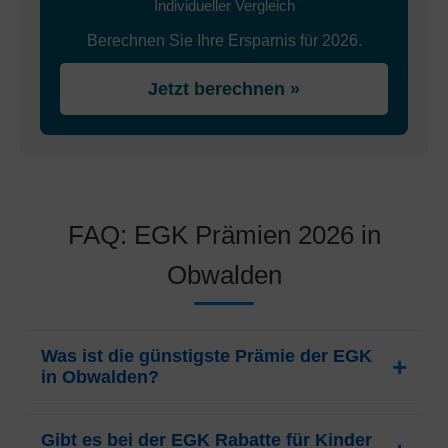
Individueller Vergleich
Berechnen Sie Ihre Ersparnis für 2026.
Jetzt berechnen »
FAQ: EGK Prämien 2026 in
Obwalden
Was ist die günstigste Prämie der EGK
in Obwalden?
Für das Jahr 2026 beträgt die günstigste Prämie der
EGK
Gibt es bei der EGK Rabatte für Kinder
für Erwachsene in Obwalden
CHF 272.75
pro