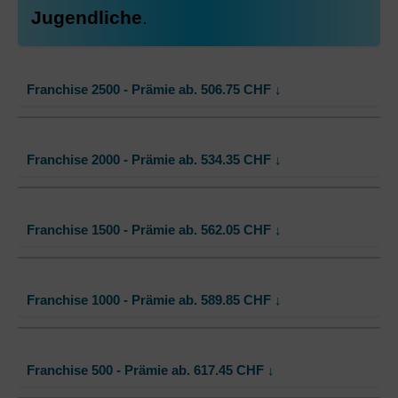
Jugendliche
.
Mit Unfalldeckung:
908.65
Franchise 2500 - Prämie ab.
506.75
CHF
↓
Standard Modell:
Grundversicherung
Franchise 2000 - Prämie ab.
534.35
CHF
↓
Ohne Unfalldeckung:
506.75
Mit Unfalldeckung:
533.65
Standard Modell:
Grundversicherung
Franchise 1500 - Prämie ab.
562.05
CHF
↓
Ohne Unfalldeckung:
534.35
Mit Unfalldeckung:
562.75
Standard Modell:
Grundversicherung
Franchise 1000 - Prämie ab.
589.85
CHF
↓
Ohne Unfalldeckung:
562.05
Mit Unfalldeckung:
591.95
Standard Modell:
Grundversicherung
Franchise 500 - Prämie ab.
617.45
CHF
↓
Ohne Unfalldeckung:
589.85