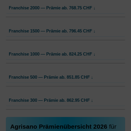
Standard Modell:
Grundversicherung
Franchise 2000 — Prämie ab.
768.75
CHF
↓
Ohne Unfalldeckung:
741.05
Mit Unfalldeckung:
780.35
Standard Modell:
Grundversicherung
Franchise 1500 — Prämie ab.
796.45
CHF
↓
Ohne Unfalldeckung:
768.75
Mit Unfalldeckung:
809.45
Standard Modell:
Grundversicherung
Franchise 1000 — Prämie ab.
824.25
CHF
↓
Ohne Unfalldeckung:
796.45
Mit Unfalldeckung:
838.65
Standard Modell:
Grundversicherung
Franchise 500 — Prämie ab.
851.85
CHF
↓
Ohne Unfalldeckung:
824.25
Mit Unfalldeckung:
867.85
Standard Modell:
Grundversicherung
Franchise 300 — Prämie ab.
862.95
CHF
↓
Ohne Unfalldeckung:
851.85
Mit Unfalldeckung:
896.95
Standard Modell:
Grundversicherung
Agrisano Prämienübersicht 2026
für
Ohne Unfalldeckung:
862.95