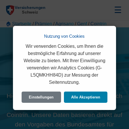
☰
🏠 Startseite
/
Prämien
/
Agrisano
/
Genf
/
Cointrin
Nutzung von Cookies
Wir verwenden Cookies, um Ihnen die
bestmögliche Erfahrung auf unserer
Website zu bieten. Mit Ihrer Einwilligung
Alle Agrisano Prämien in
verwenden wir Analytics Cookies (G-
L5QMKHH84D) zur Messung der
Cointrin (1216)
Seitennutzung.
Hier finden Sie die offiziellen und rechtlich
Einstellungen
Alle Akzeptieren
geprüften Prämien der Agrisano für
Cointrin. Unsere Daten basieren direkt auf
den Vorgaben des Bundesamtes für