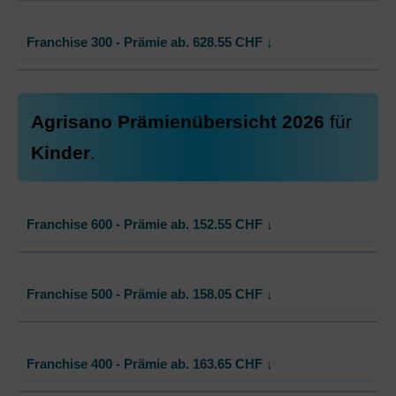
Mit Unfalldeckung:
621.15
Standard Modell:
Grundversicherung
Franchise 300 - Prämie ab.
628.55
CHF
↓
Ohne Unfalldeckung:
617.45
Mit Unfalldeckung:
650.25
Standard Modell:
Grundversicherung
Agrisano Prämienübersicht 2026
für
Ohne Unfalldeckung:
628.55
Kinder
.
Mit Unfalldeckung:
661.95
Franchise 600 - Prämie ab.
152.55
CHF
↓
Standard Modell:
Grundversicherung
Franchise 500 - Prämie ab.
158.05
CHF
↓
Ohne Unfalldeckung:
152.55
Mit Unfalldeckung:
160.85
Standard Modell:
Grundversicherung
Franchise 400 - Prämie ab.
163.65
CHF
↓
Ohne Unfalldeckung:
158.05