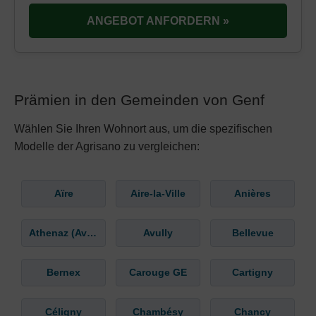
ANGEBOT ANFORDERN »
Prämien in den Gemeinden von Genf
Wählen Sie Ihren Wohnort aus, um die spezifischen
Modelle der Agrisano zu vergleichen:
Aïre
Aire-la-Ville
Anières
Athenaz (Avusy)
Avully
Bellevue
Bernex
Carouge GE
Cartigny
Céligny
Chambésy
Chancy