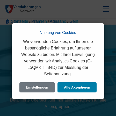
☰
🏠 Startseite
/
Prämien
/
Agrisano
/
Genf
Nutzung von Cookies
Wir verwenden Cookies, um Ihnen die
bestmögliche Erfahrung auf unserer
Website zu bieten. Mit Ihrer Einwilligung
verwenden wir Analytics Cookies (G-
L5QMKHH84D) zur Messung der
Agrisano Prämien 2026
Seitennutzung.
(Genf)
Einstellungen
Alle Akzeptieren
Detaillierte Übersicht der monatlichen Kosten für alle
Altersgruppen.