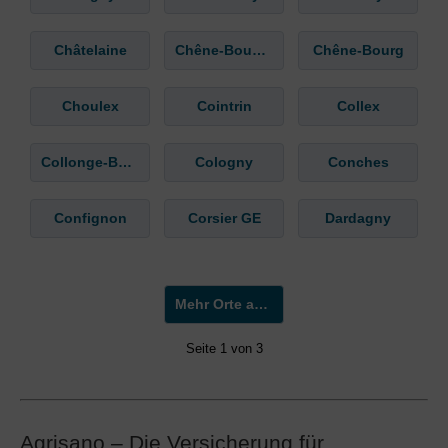
Châtelaine
Chêne-Bougeries
Chêne-Bourg
Choulex
Cointrin
Collex
Collonge-Bellerive
Cologny
Conches
Confignon
Corsier GE
Dardagny
Mehr Orte anzeigen »
Seite 1 von 3
Agrisano – Die Versicherung für