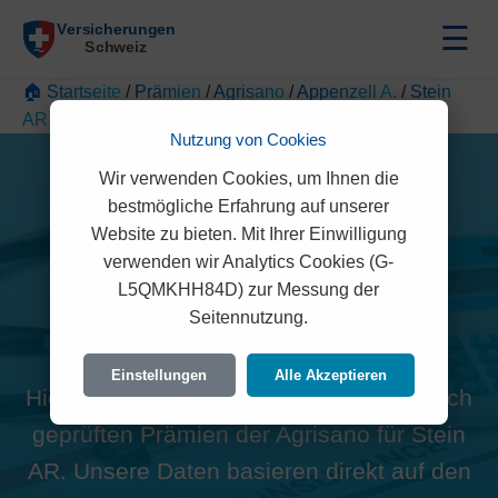
☰
🏠 Startseite
/
Prämien
/
Agrisano
/
Appenzell A.
/
Stein
AR
Nutzung von Cookies
Wir verwenden Cookies, um Ihnen die
bestmögliche Erfahrung auf unserer
Website zu bieten. Mit Ihrer Einwilligung
verwenden wir Analytics Cookies (G-
Alle Agrisano Prämien in
L5QMKHH84D) zur Messung der
Seitennutzung.
Stein AR (9063)
Einstellungen
Alle Akzeptieren
Hier finden Sie die offiziellen und rechtlich
geprüften Prämien der Agrisano für Stein
AR. Unsere Daten basieren direkt auf den