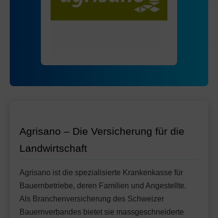
Mit Unfalldeckung:
Ohne Unfalldeckung:
91.95
83.95
Mit Unfalldeckung:
88.65
Standard Modell:
Grundversicherung
Ohne Unfalldeckung:
95.05
Mit Unfalldeckung:
100.35
Agrisano – Die Versicherung für die
Landwirtschaft
Agrisano ist die spezialisierte Krankenkasse für
Bauernbetriebe, deren Familien und Angestellte.
Als Branchenversicherung des Schweizer
Bauernverbandes bietet sie massgeschneiderte