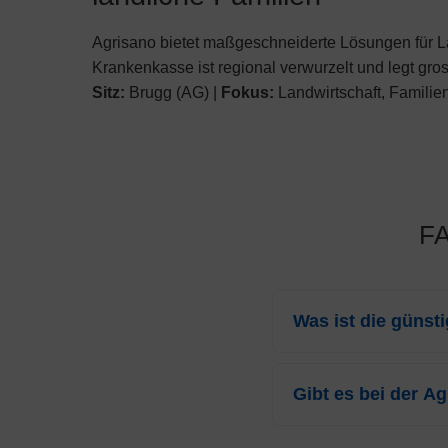
Agrisano bietet maßgeschneiderte Lösungen für La
Krankenkasse ist regional verwurzelt und legt gro
Sitz:
Brugg (AG) |
Fokus:
Landwirtschaft, Familie
FA
Was ist die günst
Für das Jahr 2026 beträ
Monat. Dieser Tarif be
Gibt es bei der A
Ja, die
Agrisano
gewähr