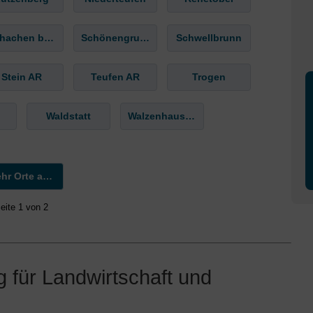
Schachen b. Reute
Schönengrund
Schwellbrunn
Stein AR
Teufen AR
Trogen
Waldstatt
Walzenhausen
Mehr Orte anzeigen »
eite 1 von 2
 für Landwirtschaft und