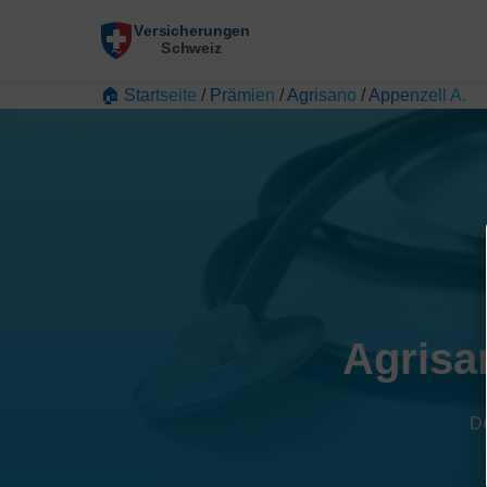
🏠 Startseite
/
Prämien
/
Agrisano
/
Appenzell A.
Agrisa
De