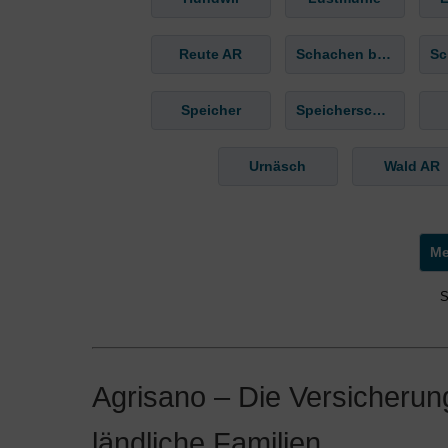
Reute AR
Schachen b. Herisau
Speicher
Speicherschwendi
Urnäsch
Wald AR
S
Agrisano – Die Versicherung
ländliche Familien