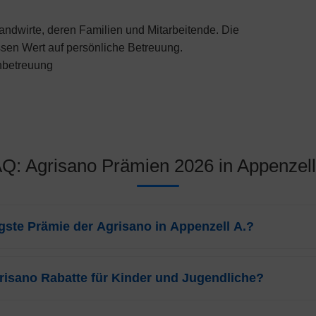
ndwirte, deren Familien und Mitarbeitende. Die
ssen Wert auf persönliche Betreuung.
nbetreuung
Q: Agrisano Prämien 2026 in Appenzell
igste Prämie der Agrisano in Appenzell A.?
gt die günstigste Prämie der
Agrisano
für Erwachsene in Appenzell 
zieht sich auf das Weitere-Modell (AGRIsmart) mit der höchsten Fran
grisano Rabatte für Kinder und Jugendliche?
t in Appenzell A. attraktive Rabatte. Die Prämien für Kinder (bis 18 Ja