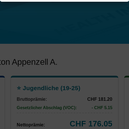
on Appenzell A.
⭐ Jugendliche (19-25)
Bruttoprämie:
CHF 181.20
Gesetzlicher Abschlag (VOC):
- CHF 5.15
CHF 176.05
Nettoprämie: