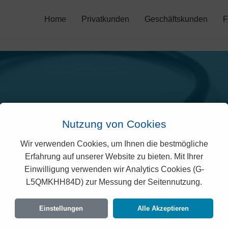
Home
Privatkunden
Geschäftskunden
Nutzung von Cookies
Wir verwenden Cookies, um Ihnen die bestmögliche
Erfahrung auf unserer Website zu bieten. Mit Ihrer
no Prämien 2026 (Appenz
Einwilligung verwenden wir Analytics Cookies (G-
L5QMKHH84D) zur Messung der Seitennutzung.
taillierte Übersicht der monatlichen Kosten für alle Altersgrupp
Einstellungen
Alle Akzeptieren