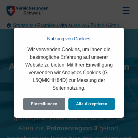
☰
🏠 Startseite
/
Prämien
/
vita surselva
/
Zürich
/
Alten
Nutzung von Cookies
Wir verwenden Cookies, um Ihnen die
bestmögliche Erfahrung auf unserer
Alle vita surselva Prämien in
Website zu bieten. Mit Ihrer Einwilligung
verwenden wir Analytics Cookies (G-
Alten (8453)
L5QMKHH84D) zur Messung der
Seitennutzung.
Hinweis zur Region:
Viele
Einstellungen
Alle Akzeptieren
Vergleichsportale zeigen oft den
günstigsten Preis des Kantons an. Da
Alten zur
Prämienregion 3
gehört,