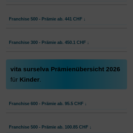
381.80
Mit Unfalldeckung:
384.15
Standard Modell:
Grundversicherung
Franchise 500 - Prämie ab.
441
CHF
↓
Ohne Unfalldeckung:
413.65
Mit Unfalldeckung:
416.20
Standard Modell:
Grundversicherung
Franchise 300 - Prämie ab.
450.1
CHF
↓
Ohne Unfalldeckung:
441.00
Mit Unfalldeckung:
443.70
Standard Modell:
Grundversicherung
vita surselva Prämienübersicht 2026
Ohne Unfalldeckung:
450.10
für
Kinder
.
Mit Unfalldeckung:
452.85
Franchise 600 - Prämie ab.
95.5
CHF
↓
Standard Modell:
Grundversicherung
Franchise 500 - Prämie ab.
100.85
CHF
↓
Ohne Unfalldeckung:
95.50