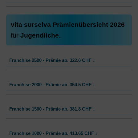
Ohne Unfalldeckung:
569.00
Mit Unfalldeckung:
572.45
Standard Modell:
Grundversicherung
vita surselva Prämienübersicht 2026
Ohne Unfalldeckung:
578.35
für
Jugendliche
.
Mit Unfalldeckung:
581.85
Franchise 2500 - Prämie ab.
322.6
CHF
↓
Standard Modell:
Grundversicherung
Franchise 2000 - Prämie ab.
354.5
CHF
↓
Ohne Unfalldeckung:
322.60
Mit Unfalldeckung:
324.60
Standard Modell:
Grundversicherung
Franchise 1500 - Prämie ab.
381.8
CHF
↓
Ohne Unfalldeckung:
354.50
Mit Unfalldeckung:
356.65
Standard Modell:
Grundversicherung
Franchise 1000 - Prämie ab.
413.65
CHF
↓
Ohne Unfalldeckung: