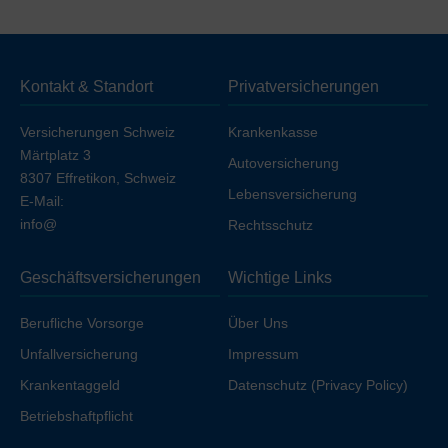
Deckung
ohne Unfall (unfallausgeschlossen)
. Wenn
Sie die Unfalldeckung einschließen möchten, erhöht
sich die Prämie geringfügig, sofern Sie nicht bereits über
Kontakt & Standort
Privatversicherungen
Ihren Arbeitgeber unfallversichert sind.
Versicherungen Schweiz
Krankenkasse
Märtplatz 3
Autoversicherung
8307 Effretikon, Schweiz
Lebensversicherung
E-Mail:
info@
Rechtsschutz
Geschäftsversicherungen
Wichtige Links
Berufliche Vorsorge
Über Uns
Unfallversicherung
Impressum
Krankentaggeld
Datenschutz (Privacy Policy)
Betriebshaftpflicht