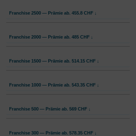
Franchise 2500 — Prämie ab.
455.8
CHF
↓
Standard Modell:
Grundversicherung
Franchise 2000 — Prämie ab.
485
CHF
↓
Ohne Unfalldeckung:
455.80
Mit Unfalldeckung:
458.60
Standard Modell:
Grundversicherung
Franchise 1500 — Prämie ab.
514.15
CHF
↓
Ohne Unfalldeckung:
485.00
Mit Unfalldeckung:
487.95
Standard Modell:
Grundversicherung
Franchise 1000 — Prämie ab.
543.35
CHF
↓
Ohne Unfalldeckung:
514.15
Mit Unfalldeckung:
517.30
Standard Modell:
Grundversicherung
Franchise 500 — Prämie ab.
569
CHF
↓
Ohne Unfalldeckung:
543.35
Mit Unfalldeckung:
546.65
Standard Modell:
Grundversicherung
Franchise 300 — Prämie ab.
578.35
CHF
↓