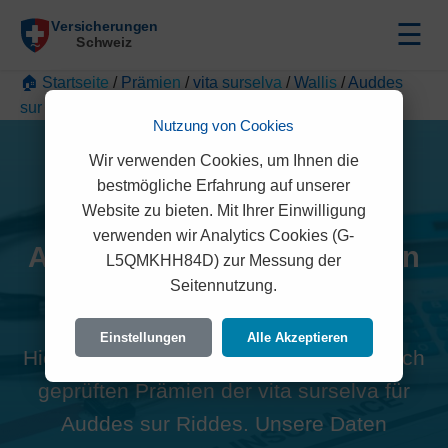
☰
🏠 Startseite
/
Prämien
/
vita surselva
/
Wallis
/
Auddes
sur Riddes
Nutzung von Cookies
Wir verwenden Cookies, um Ihnen die
bestmögliche Erfahrung auf unserer
Website zu bieten. Mit Ihrer Einwilligung
verwenden wir Analytics Cookies (G-
Alle vita surselva Prämien in
L5QMKHH84D) zur Messung der
Seitennutzung.
Auddes sur Riddes (1914)
Einstellungen
Alle Akzeptieren
Hier finden Sie die offiziellen und rechtlich
geprüften Prämien der vita surselva für
Auddes sur Riddes. Unsere Daten