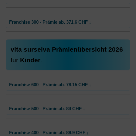
Ohne Unfalldeckung:
333.90
Mit Unfalldeckung:
335.95
Standard Modell:
Grundversicherung
Franchise 300 - Prämie ab.
371.6
CHF
↓
Ohne Unfalldeckung:
360.30
Mit Unfalldeckung:
362.50
Standard Modell:
Grundversicherung
vita surselva Prämienübersicht 2026
Ohne Unfalldeckung:
371.60
für
Kinder
.
Mit Unfalldeckung:
373.85
Franchise 600 - Prämie ab.
78.15
CHF
↓
Standard Modell:
Grundversicherung
Franchise 500 - Prämie ab.
84
CHF
↓
Ohne Unfalldeckung:
78.15
Mit Unfalldeckung:
78.65
Standard Modell:
Grundversicherung
Franchise 400 - Prämie ab.
89.9
CHF
↓