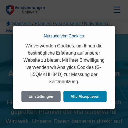
☰
🏠 Startseite
/
Prämien
/
vita surselva
/
Nidwalden
/
Wirzweli
Nutzung von Cookies
Wir verwenden Cookies, um Ihnen die
bestmögliche Erfahrung auf unserer
Website zu bieten. Mit Ihrer Einwilligung
verwenden wir Analytics Cookies (G-
Alle vita surselva Prämien in
L5QMKHH84D) zur Messung der
Seitennutzung.
Wirzweli (6383)
Einstellungen
Alle Akzeptieren
Hier finden Sie die offiziellen und rechtlich
geprüften Prämien der vita surselva für
Wirzweli. Unsere Daten basieren direkt auf