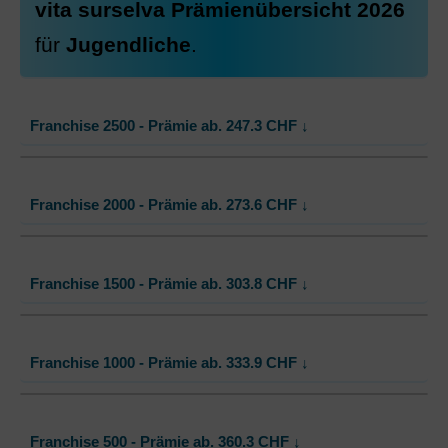
vita surselva Prämienübersicht 2026
Ohne Unfalldeckung:
483.90
für
Jugendliche
.
Mit Unfalldeckung:
486.85
Franchise 2500 - Prämie ab.
247.3
CHF
↓
Standard Modell:
Grundversicherung
Franchise 2000 - Prämie ab.
273.6
CHF
↓
Ohne Unfalldeckung:
247.30
Mit Unfalldeckung:
248.80
Standard Modell:
Grundversicherung
Franchise 1500 - Prämie ab.
303.8
CHF
↓
Ohne Unfalldeckung:
273.60
Mit Unfalldeckung:
275.30
Standard Modell:
Grundversicherung
Franchise 1000 - Prämie ab.
333.9
CHF
↓
Ohne Unfalldeckung:
303.80
Mit Unfalldeckung:
305.65
Standard Modell:
Grundversicherung
Franchise 500 - Prämie ab.
360.3
CHF
↓