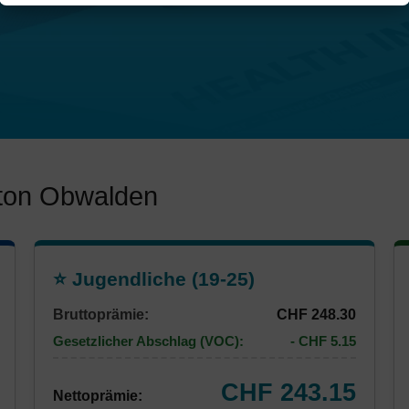
nton Obwalden
⭐ Jugendliche (19-25)
Bruttoprämie:
CHF 248.30
Gesetzlicher Abschlag (VOC):
- CHF 5.15
CHF 243.15
Nettoprämie: