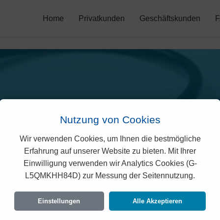
Home
Privatkunden
Geschäftskunden
Nutzung von Cookies
Wir verwenden Cookies, um Ihnen die bestmögliche
Erfahrung auf unserer Website zu bieten. Mit Ihrer
sana Prämien 2026 (Obw
Einwilligung verwenden wir Analytics Cookies (G-
L5QMKHH84D) zur Messung der Seitennutzung.
taillierte Übersicht der monatlichen Kosten für alle Altersgrupp
Einstellungen
Alle Akzeptieren