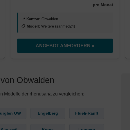
pro Monat
📍
Kanton:
Obwalden
📋
Modell:
Weitere (sanmed24)
ANGEBOT ANFORDERN »
 von Obwalden
en Modelle der rhenusana zu vergleichen:
ürglen OW
Engelberg
Flüeli-Ranft
Kägiswil
Kerns
Lungern