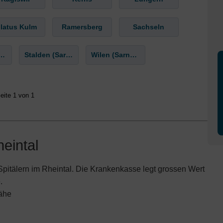
ilatus Kulm
Ramersberg
Sachseln
Niklausen OW
Stalden (Sarnen)
Wilen (Sarnen)
eite 1 von 1
eintal
itälern im Rheintal. Die Krankenkasse legt grossen Wert
.
ähe