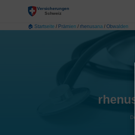
🏠 Startseite
/
Prämien
/
rhenusana
/
Obwalden
rhenu
De