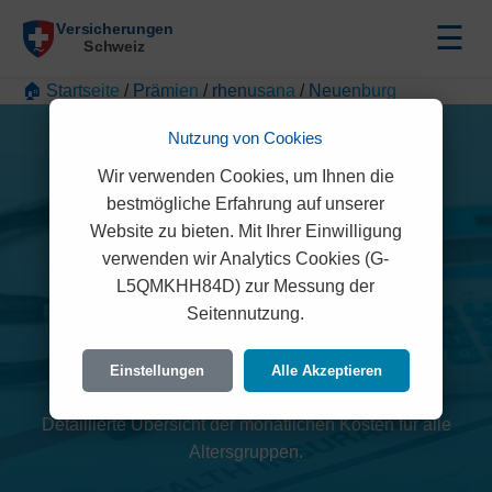
☰
🏠 Startseite
/
Prämien
/
rhenusana
/
Neuenburg
Nutzung von Cookies
Wir verwenden Cookies, um Ihnen die
bestmögliche Erfahrung auf unserer
Website zu bieten. Mit Ihrer Einwilligung
verwenden wir Analytics Cookies (G-
L5QMKHH84D) zur Messung der
rhenusana Prämien 2026
Seitennutzung.
(Neuenburg)
Einstellungen
Alle Akzeptieren
Detaillierte Übersicht der monatlichen Kosten für alle
Altersgruppen.