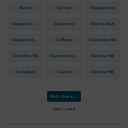
Buttes
Cernier
Chambrelien
Champ-du-Moulin
Chaumont
Chez-le-Bart
Chézard-St-Martin
Coffrane
Colombier NE
Corcelles NE
Cormondrèche
Cornaux NE
Cortaillod
Couvet
Cressier NE
Mehr Orte anzeigen »
Seite 1 von 4