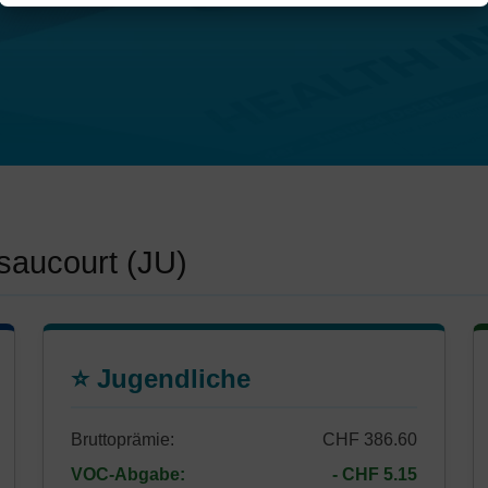
saucourt (JU)
⭐ Jugendliche
Bruttoprämie:
CHF 386.60
VOC-Abgabe:
- CHF 5.15