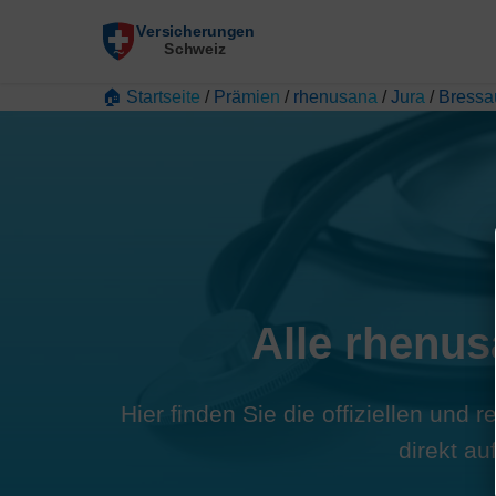
🏠 Startseite
/
Prämien
/
rhenusana
/
Jura
/
Bressa
Alle rhenus
Hier finden Sie die offiziellen und
direkt a