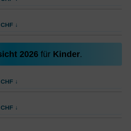
ng
CHF
↓
ng
icht 2026
für
Kinder
.
CHF
↓
ng
CHF
↓
ng