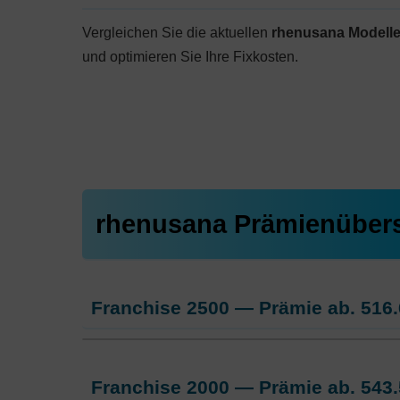
Vergleichen Sie die aktuellen
rhenusana Modell
und optimieren Sie Ihre Fixkosten.
rhenusana Prämienübers
Franchise 2500 — Prämie ab.
516.
Standard Modell:
Grundversicheru
Franchise 2000 — Prämie ab.
543.
Ohne Unfalldeckung:
516.65