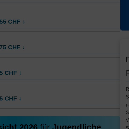
ng
55
CHF
↓
ng
75
CHF
↓
ng
5
CHF
↓
R
ng
S
5
CHF
↓
p
S
ng
V
icht 2026
für
Jugendliche
.
S