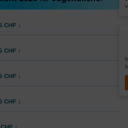
V
5
CHF
↓
ng
5
CHF
↓
M
5
ng
5
CHF
↓
ng
5
CHF
↓
ng
CHF
↓