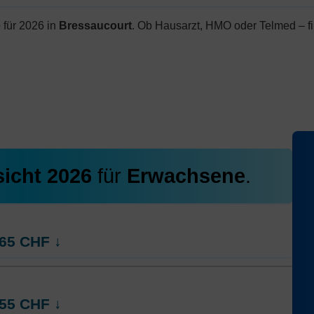
e
für 2026 in
Bressaucourt
. Ob Hausarzt, HMO oder Telmed – fi
icht 2026
für
Erwachsene
.
65
CHF
↓
ng
55
CHF
↓