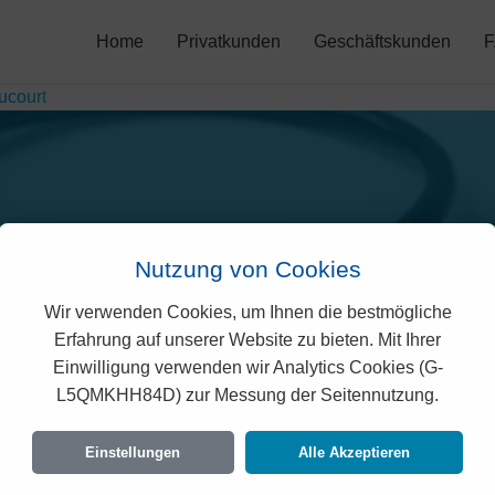
Home
Privatkunden
Geschäftskunden
ucourt
Nutzung von Cookies
Wir verwenden Cookies, um Ihnen die bestmögliche
ana Prämien in Bressau
Erfahrung auf unserer Website zu bieten. Mit Ihrer
Einwilligung verwenden wir Analytics Cookies (G-
L5QMKHH84D) zur Messung der Seitennutzung.
 rechtlich geprüften Prämien der rhenusana für
uf den Vorgaben des Bundesamtes für Gesundhe
Einstellungen
Alle Akzeptieren