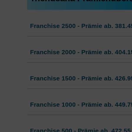
Mit Unfalldeckung:
683.85
Franchise 2500 - Prämie ab.
381.4
Standard Modell:
Grundversicheru
Franchise 2000 - Prämie ab.
404.1
Ohne Unfalldeckung:
381.45
Mit Unfalldeckung:
410.45
Standard Modell:
Grundversicheru
Franchise 1500 - Prämie ab.
426.9
Ohne Unfalldeckung:
404.15
Mit Unfalldeckung:
434.95
Standard Modell:
Grundversicheru
Franchise 1000 - Prämie ab.
449.7
Ohne Unfalldeckung:
426.95
Mit Unfalldeckung:
459.45
Standard Modell:
Grundversicheru
Franchise 500 - Prämie ab.
472.55