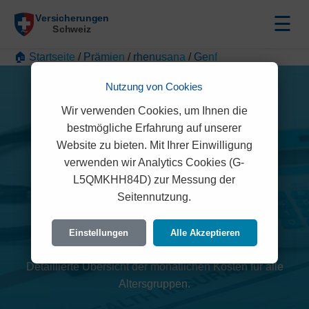
☰
🏠 Startseite
/
Prämien
/
rhenusana
/
Genf
Nutzung von Cookies
Wir verwenden Cookies, um Ihnen die
bestmögliche Erfahrung auf unserer
Website zu bieten. Mit Ihrer Einwilligung
verwenden wir Analytics Cookies (G-
L5QMKHH84D) zur Messung der
rhenusana Prämien 2026
Seitennutzung.
(Genf)
Einstellungen
Alle Akzeptieren
Detaillierte Übersicht der monatlichen Kosten für alle
Altersgruppen.