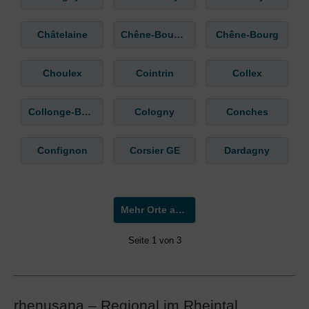
Châtelaine
Chêne-Bougeries
Chêne-Bourg
Choulex
Cointrin
Collex
Collonge-Bellerive
Cologny
Conches
Confignon
Corsier GE
Dardagny
Mehr Orte anzeigen »
Seite 1 von 3
rhenusana – Regional im Rheintal