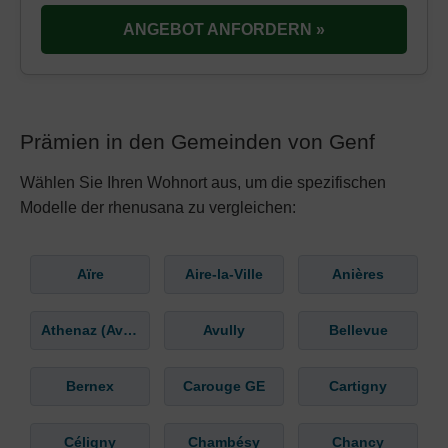
ANGEBOT ANFORDERN »
Prämien in den Gemeinden von Genf
Wählen Sie Ihren Wohnort aus, um die spezifischen
Modelle der rhenusana zu vergleichen:
Aïre
Aire-la-Ville
Anières
Athenaz (Avusy)
Avully
Bellevue
Bernex
Carouge GE
Cartigny
Céligny
Chambésy
Chancy