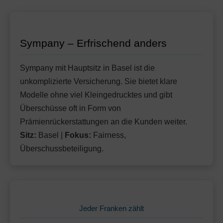
Mit Unfalldeckung:
Ohne Unfalldeckung:
126.35
122.35
Ohne Unfalldeckung:
137.25
Hausarzt Modell:
callmed 24
Mit Unfalldeckung:
131.85
Mit Unfalldeckung:
Ohne Unfalldeckung:
147.95
128.05
Standard Modell:
Grundversicherung
Sympany – Erfrischend anders
Mit Unfalldeckung:
Ohne Unfalldeckung:
138.05
133.15
Hausarzt Modell:
callmed 24
Mit Unfalldeckung:
143.55
Ohne Unfalldeckung:
138.85
Sympany mit Hauptsitz in Basel ist die
Standard Modell:
Grundversicherung
Mit Unfalldeckung:
unkomplizierte Versicherung. Sie bietet klare
Ohne Unfalldeckung:
149.65
144.05
Modelle ohne viel Kleingedrucktes und gibt
Mit Unfalldeckung:
155.25
Standard Modell:
Grundversicherung
Überschüsse oft in Form von
Ohne Unfalldeckung:
Prämienrückerstattungen an die Kunden weiter.
154.85
Sitz:
Basel |
Fokus:
Fairness,
Mit Unfalldeckung:
166.85
Überschussbeteiligung.
Jeder Franken zählt