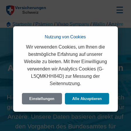
☰
🏠 Startseite
/
Prämien
/
Vivao Sympany
/
Wallis
/
Anzère
Nutzung von Cookies
Wir verwenden Cookies, um Ihnen die
bestmögliche Erfahrung auf unserer
Website zu bieten. Mit Ihrer Einwilligung
Alle Vivao Sympany Prämien
verwenden wir Analytics Cookies (G-
L5QMKHH84D) zur Messung der
in Anzère (1972)
Seitennutzung.
Hier finden Sie die offiziellen und rechtlich
Einstellungen
Alle Akzeptieren
geprüften Prämien der Vivao Sympany für
Anzère. Unsere Daten basieren direkt auf
den Vorgaben des Bundesamtes für