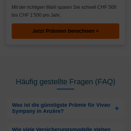
Mit der richtigen Wahl sparen Sie schnell CHF 500
bis CHF 1'500 pro Jahr.
Jetzt Prämien berechnen »
Häufig gestellte Fragen (FAQ)
Was ist die günstigste Prämie für Vivao
Sympany in Anzère?
Die günstigste monatliche Prämie für
Erwachsene (ab
26 Jahren)
Wie viele Versicherungsmodelle stehen
beträgt bei Vivao Sympany in Anzère aktuell