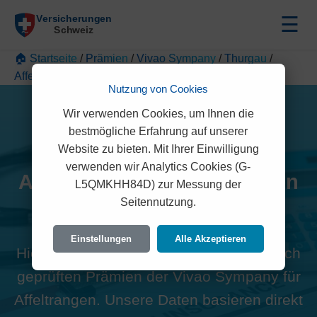
☰
🏠 Startseite
/
Prämien
/
Vivao Sympany
/
Thurgau
/
Affeltrangen
Nutzung von Cookies
Wir verwenden Cookies, um Ihnen die
bestmögliche Erfahrung auf unserer
Website zu bieten. Mit Ihrer Einwilligung
verwenden wir Analytics Cookies (G-
Alle Vivao Sympany Prämien
L5QMKHH84D) zur Messung der
Seitennutzung.
in Affeltrangen (9556)
Einstellungen
Alle Akzeptieren
Hier finden Sie die offiziellen und rechtlich
geprüften Prämien der Vivao Sympany für
Affeltrangen. Unsere Daten basieren direkt