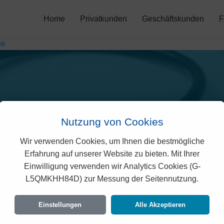
Home
Privatkunden
Geschäftskunden
le
Nutzung von Cookies
Wir verwenden Cookies, um Ihnen die bestmögliche
o Sympany Prämien in A
Erfahrung auf unserer Website zu bieten. Mit Ihrer
Einwilligung verwenden wir Analytics Cookies (G-
L5QMKHH84D) zur Messung der Seitennutzung.
rechtlich geprüften Prämien der Vivao Sympany f
en Vorgaben des Bundesamtes für Gesundheit 
Einstellungen
Alle Akzeptieren