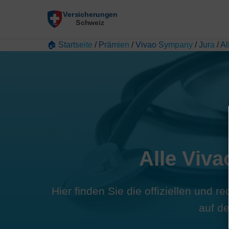
🏠 Startseite
/
Prämien
/
Vivao Sympany
/
Jura
/
Al
Alle Viva
Hier finden Sie die offiziellen und 
auf d