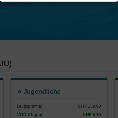
(JU)
⭐ Jugendliche
Bruttoprämie:
CHF 269.90
VOC-Abgabe:
- CHF 5.15