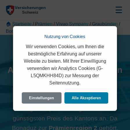
☰
🏠 Startseite
/
Prämien
/
Vivao Sympany
/
Graubünden
/
Bonaduz
Nutzung von Cookies
Wir verwenden Cookies, um Ihnen die
bestmögliche Erfahrung auf unserer
Website zu bieten. Mit Ihrer Einwilligung
Alle Vivao Sympany Prämien
verwenden wir Analytics Cookies (G-
L5QMKHH84D) zur Messung der
in Bonaduz (7402)
Seitennutzung.
Hinweis zur Region:
Viele
Einstellungen
Alle Akzeptieren
Vergleichsportale zeigen oft den
günstigsten Preis des Kantons an. Da
Bonaduz zur
Prämienregion 2
gehört,