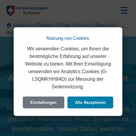
☰
🏠 Startseite
/
Prämien
/
Vivao Sympany
/
Freiburg
/
Bonnefontaine
Nutzung von Cookies
Wir verwenden Cookies, um Ihnen die
bestmögliche Erfahrung auf unserer
Website zu bieten. Mit Ihrer Einwilligung
verwenden wir Analytics Cookies (G-
Alle Vivao Sympany Prämien
L5QMKHH84D) zur Messung der
Seitennutzung.
in Bonnefontaine (1724)
Einstellungen
Alle Akzeptieren
Hier finden Sie die offiziellen und rechtlich
geprüften Prämien der Vivao Sympany für
Bonnefontaine. Unsere Daten basieren