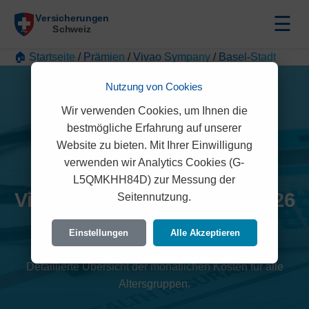
☰
🏠 Startseite
/
Prämien
/
Vivao Sympany
/
Basel-Stadt
Nutzung von Cookies
Wir verwenden Cookies, um Ihnen die
bestmögliche Erfahrung auf unserer
Website zu bieten. Mit Ihrer Einwilligung
verwenden wir Analytics Cookies (G-
L5QMKHH84D) zur Messung der
Vivao Sympany Prämien 2026
Seitennutzung.
(Basel-Stadt)
Einstellungen
Alle Akzeptieren
Detaillierte Übersicht der monatlichen Kosten für alle
Altersgruppen.