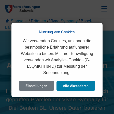
☰
🏠 Startseite
/
Prämien
/
Vivao Sympany
/
Basel-
Landschaft
/
Biel Benken BL
Nutzung von Cookies
Wir verwenden Cookies, um Ihnen die
bestmögliche Erfahrung auf unserer
Website zu bieten. Mit Ihrer Einwilligung
verwenden wir Analytics Cookies (G-
Alle Vivao Sympany Prämien
L5QMKHH84D) zur Messung der
Seitennutzung.
in Biel Benken BL (4105)
Einstellungen
Alle Akzeptieren
Hier finden Sie die offiziellen und rechtlich
geprüften Prämien der Vivao Sympany für
Biel Benken BL. Unsere Daten basieren