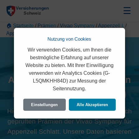
☰
🏠 Startseite
/
Prämien
/
Vivao Sympany
/
Appenzell I.
/
Appenzell Schlatt
Nutzung von Cookies
Wir verwenden Cookies, um Ihnen die
bestmögliche Erfahrung auf unserer
Website zu bieten. Mit Ihrer Einwilligung
verwenden wir Analytics Cookies (G-
Alle Vivao Sympany Prämien
L5QMKHH84D) zur Messung der
Seitennutzung.
in Appenzell Schlatt (9050)
Einstellungen
Alle Akzeptieren
Hier finden Sie die offiziellen und rechtlich
geprüften Prämien der Vivao Sympany für
Appenzell Schlatt. Unsere Daten basieren