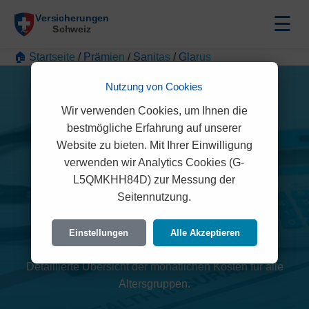
☰
🏠 Startseite
/
Prämien
/
Sanitas
/
Glarus
Nutzung von Cookies
Wir verwenden Cookies, um Ihnen die
bestmögliche Erfahrung auf unserer
Website zu bieten. Mit Ihrer Einwilligung
verwenden wir Analytics Cookies (G-
L5QMKHH84D) zur Messung der
Sanitas Prämien 2026
Seitennutzung.
(Glarus)
Einstellungen
Alle Akzeptieren
Detaillierte Übersicht der monatlichen Kosten für alle
Altersgruppen.