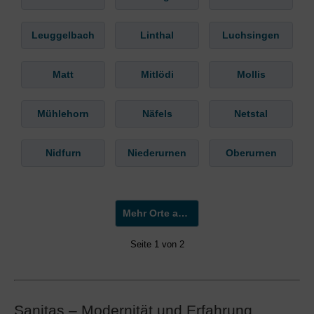
Leuggelbach
Linthal
Luchsingen
Matt
Mitlödi
Mollis
Mühlehorn
Näfels
Netstal
Nidfurn
Niederurnen
Oberurnen
Mehr Orte anzeigen »
Seite 1 von 2
Sanitas – Modernität und Erfahrung