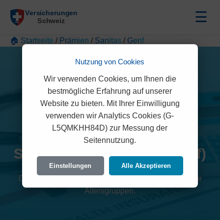
☰
🏠 Startseite
/
Prämien
/
Sanitas
/
Genf
Nutzung von Cookies
Wir verwenden Cookies, um Ihnen die
bestmögliche Erfahrung auf unserer
Website zu bieten. Mit Ihrer Einwilligung
verwenden wir Analytics Cookies (G-
L5QMKHH84D) zur Messung der
Seitennutzung.
Sanitas Prämien 2026 (Genf)
Einstellungen
Alle Akzeptieren
Detaillierte Übersicht der monatlichen Kosten für alle
Altersgruppen.