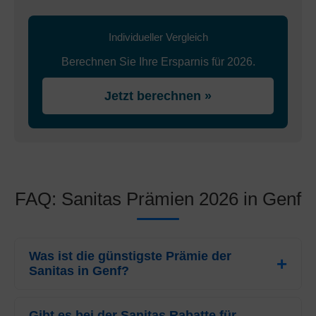
Individueller Vergleich
Berechnen Sie Ihre Ersparnis für 2026.
Jetzt berechnen »
FAQ: Sanitas Prämien 2026 in Genf
Was ist die günstigste Prämie der
Sanitas in Genf?
Für das Jahr 2026 beträgt die günstigste Prämie der
Sanitas
Gibt es bei der Sanitas Rabatte für
für Erwachsene in Genf
CHF 442.75
pro