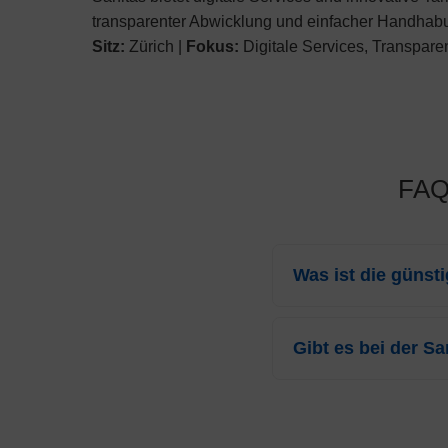
transparenter Abwicklung und einfacher Handhab
Sitz:
Zürich |
Fokus:
Digitale Services, Transpare
FAQ:
Was ist die günst
Für das Jahr 2026 beträ
Monat. Dieser Tarif be
Gibt es bei der S
2500).
Ja, die
Sanitas
gewährt 
bei
CHF 100.95
(Weiter
ebenfalls von vergünsti