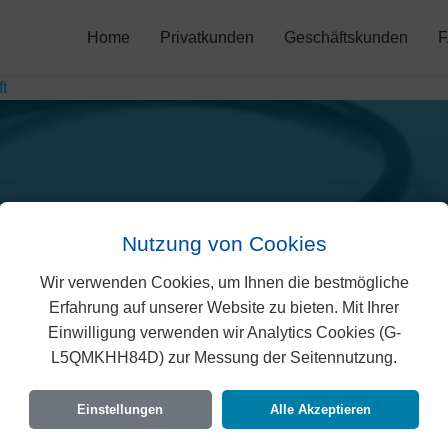
Home
Privatkunden
Geschäftskunden
t
Nutzung von Cookies
Wir verwenden Cookies, um Ihnen die bestmögliche
Erfahrung auf unserer Website zu bieten. Mit Ihrer
Prämien 2026 (Basel-La
Einwilligung verwenden wir Analytics Cookies (G-
L5QMKHH84D) zur Messung der Seitennutzung.
taillierte Übersicht der monatlichen Kosten für alle Altersgrupp
Einstellungen
Alle Akzeptieren