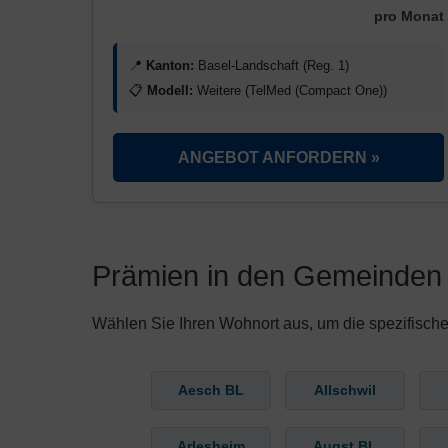
pro Monat
📍
Kanton:
Basel-Landschaft (Reg. 1)
📋
Modell:
Weitere (TelMed (Compact One))
ANGEBOT ANFORDERN »
Prämien in den Gemeinden 
Wählen Sie Ihren Wohnort aus, um die spezifische
Aesch BL
Allschwil
Arlesheim
Augst BL