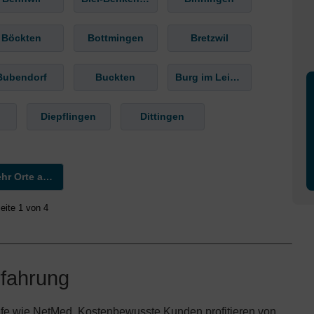
Böckten
Bottmingen
Bretzwil
Bubendorf
Buckten
Burg im Leimental
Diepflingen
Dittingen
Mehr Orte anzeigen »
eite 1 von 4
rfahrung
arife wie NetMed. Kostenbewusste Kunden profitieren von