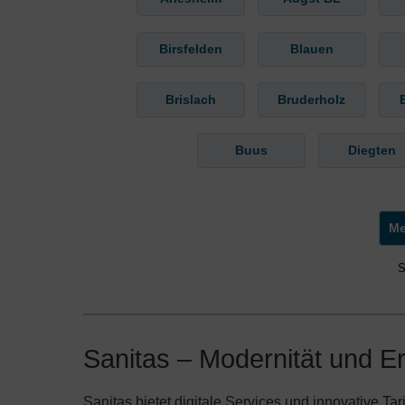
Birsfelden
Blauen
Brislach
Bruderholz
Buus
Diegten
S
Sanitas – Modernität und E
Sanitas bietet digitale Services und innovative T