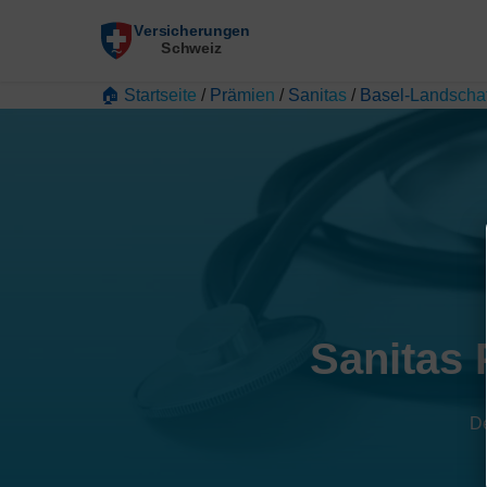
🏠 Startseite
/
Prämien
/
Sanitas
/
Basel-Landschaf
Sanitas 
De