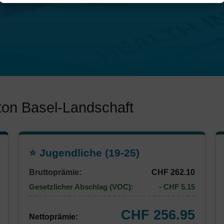
ton Basel-Landschaft
⭐ Jugendliche (19-25)
Bruttoprämie:
CHF 262.10
Gesetzlicher Abschlag (VOC):
- CHF 5.15
CHF 256.95
Nettoprämie: