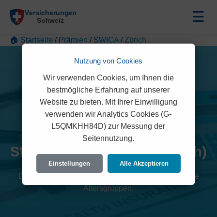
☰
🏠 Startseite
/
Prämien
/
SWICA
/
Zürich
Nutzung von Cookies
Wir verwenden Cookies, um Ihnen die
bestmögliche Erfahrung auf unserer
Website zu bieten. Mit Ihrer Einwilligung
verwenden wir Analytics Cookies (G-
L5QMKHH84D) zur Messung der
Seitennutzung.
SWICA Prämien 2026 (Zürich)
Einstellungen
Alle Akzeptieren
Detaillierte Übersicht der monatlichen Kosten für alle
Altersgruppen.