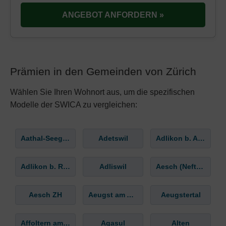
ANGEBOT ANFORDERN »
Prämien in den Gemeinden von Zürich
Wählen Sie Ihren Wohnort aus, um die spezifischen
Modelle der SWICA zu vergleichen:
Aathal-Seegräben
Adetswil
Adlikon b. Andelfingen
Adlikon b. Regensdorf
Adliswil
Aesch (Neftenbach)
Aesch ZH
Aeugst am Albis
Aeugstertal
Affoltern am Albis
Agasul
Alten