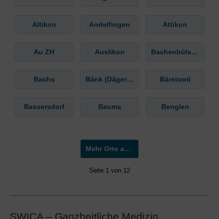
Altikon
Andelfingen
Attikon
Au ZH
Auslikon
Bachenbülach
Bachs
Bänk (Dägerlen)
Bäretswil
Bassersdorf
Bauma
Benglen
Mehr Orte anzeigen »
Seite 1 von 12
SWICA – Ganzheitliche Medizin