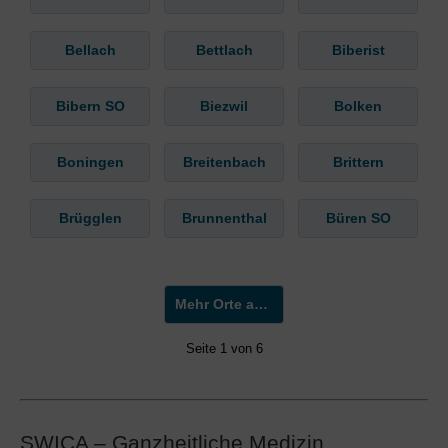
Bellach
Bettlach
Biberist
Bibern SO
Biezwil
Bolken
Boningen
Breitenbach
Brittern
Brügglen
Brunnenthal
Büren SO
Mehr Orte anzeigen »
Seite 1 von 6
SWICA – Ganzheitliche Medizin