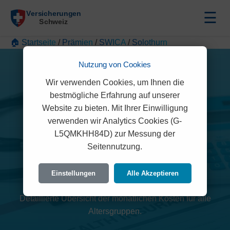
☰
🏠 Startseite
/
Prämien
/
SWICA
/
Solothurn
Nutzung von Cookies
Wir verwenden Cookies, um Ihnen die
bestmögliche Erfahrung auf unserer
Website zu bieten. Mit Ihrer Einwilligung
verwenden wir Analytics Cookies (G-
L5QMKHH84D) zur Messung der
SWICA Prämien 2026
Seitennutzung.
(Solothurn)
Einstellungen
Alle Akzeptieren
Detaillierte Übersicht der monatlichen Kosten für alle
Altersgruppen.